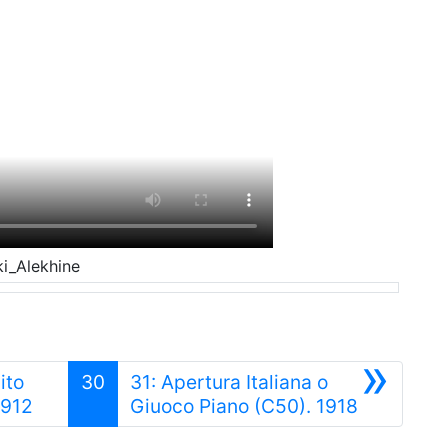
i_Alekhine
»
ito
30
31: Apertura Italiana o
Anterior
Siguiente
1912
Giuoco Piano (C50). 1918