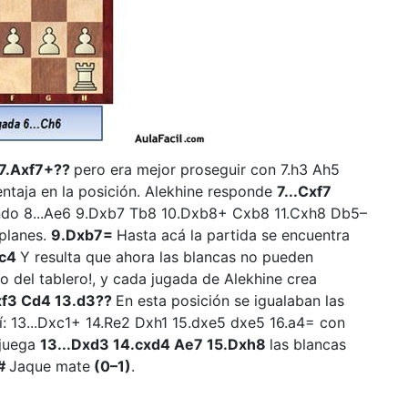
7.Axf7+??
pero era mejor proseguir con 7.h3 Ah5
entaja en la posición. Alekhine responde
7...Cxf7
ando 8...Ae6 9.Dxb7 Tb8 10.Dxb8+ Cxb8 11.Cxh8 Db5–
 planes.
9.Dxb7=
Hasta acá la partida se encuentra
Dc4
Y resulta que ahora las blancas no pueden
 del tablero!, y cada jugada de Alekhine crea
gxf3 Cd4 13.d3??
En esta posición se igualaban las
: 13...Dxc1+ 14.Re2 Dxh1 15.dxe5 dxe5 16.a4= con
 juega
13...Dxd3 14.cxd4 Ae7 15.Dxh8
las blancas
4#
Jaque mate
(0–1)
.