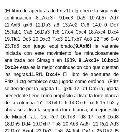
(El libro de aperturas de Fritz11.ctg ofrece la siguiente
continuación: 8...Axc3+ 9.bxc3 Da5 10.Ab5+ Ad7
11.Axf6 gxf6 12.Db3 a6 13.Ae2 Cc6 14.0–0 Dc7
15.Tab1 Ca5 16.Da3 Tc8 17.c4 Cxc4 18.Axc4 Dxc4
19.Tfd1 Dc3 20.Dxc3 Txc3 21.Txb7 Ac8 22.Tb6 0–0
23.Td6 con juego equilibrado.)
9.Axf6!
la variante
iniciada con este movimiento fue minuciosamente
analizada por Simagin en 1939.
9...Axc3+ 10.bxc3
Dxc3+
esta es la mejor continuación con que cuentan
las negras.
11.Rf1 Dxc4+
El libro de aperturas de
Fritz11.ctg establece esta jugada como errónea. (Fritz
se decide por la jugada 11...gxf6 12.Tc1 Da5 la jugada
precedente tiene como propósito activar la torre blanca
de la columna "h". 13.h4 Cc6 14.Cxc6 bxc6 15.Th3 y
ahora se activa la segunda torre blanca, al mejor estilo
de Miguel Tal. 15...Re7 16.Td3 Td8 17.Txd8 Dxd8
18.Dh5 Dd4 19.Dxh7 Tb8 20.Ab3 Aa6+ 21.Rg1 Ad3
22.Dg7 Axe4 23.Dg3 Th8 24.Tc4 Da1+ 25.Rh2 f5