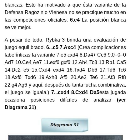
blancas. Esto ha motivado a que ésta variante de la
Defensa Ragozin o Vienesa no se practique mucho en
las competiciones oficiales.
6.e4
La posición blanca
se ve mejor.
A pesar de todo, Rybka 3 brinda una evaluación de
juego equilibrado.
6...c5 7.Axc4
(Crea complicaciones
laberínticas la variante 7.e5 cxd4 8.Da4+ Cc6 9.0–0–0
Ad7 10.Ce4 Ae7 11.exf6 gxf6 12.Ah4 Tc8 13.Rb1 Ca5
14.Dc2 e5 15.Cxd4 exd4 16.Txd4 Db6 17.Td6 Tc6
18.Axf6 Txd6 19.Axh8 Af5 20.Ae2 Te6 21.Af3 Rf8
22.g4 Ag6 y aquí, después de tanta lucha combinativa,
el juego se iguala.)
7...cxd4 8.Cxd4 Da5
esta jugada
ocasiona posiciones difíciles de analizar
(ver
Diagrama 31)