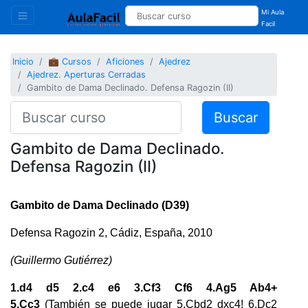
Mi Aula
Facil
Inicio
💼 Cursos
Aficiones
Ajedrez
Ajedrez. Aperturas Cerradas
Gambito de Dama Declinado. Defensa Ragozin (II)
Buscar
Gambito de Dama Declinado.
Defensa Ragozin (II)
Gambito de Dama Declinado (D39)
Defensa Ragozin 2, Cádiz, España, 2010
(Guillermo Gutiérrez)
1.d4 d5 2.c4 e6 3.Cf3 Cf6 4.Ag5 Ab4+
5.Cc3
(También se puede jugar 5.Cbd2 dxc4! 6.Dc2