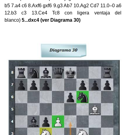
b5 7.a4 c6 8.Axf6 gxf6 9.g3 Ab7 10.Ag2 Cd7 11.0–0 a6
12.b3 c3 13.Ce4 Tc8 con ligera ventaja del
blanco)
5...dxc4 (ver Diagrama 30)