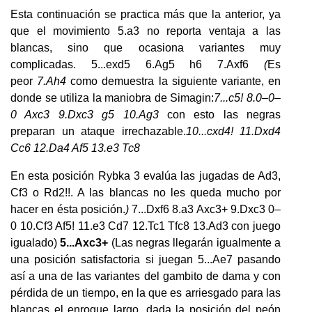
Esta continuación se practica más que la anterior, ya
que el movimiento 5.a3 no reporta ventaja a las
blancas, sino que ocasiona variantes muy
complicadas. 5...exd5 6.Ag5 h6 7.Axf6
(
Es
peor
7.Ah4
como demuestra la siguiente variante, en
donde se utiliza la maniobra de Simagin:
7...c5! 8.0–0–
0 Axc3 9.Dxc3 g5 10.Ag3
con esto las negras
preparan un ataque irrechazable.
10...cxd4! 11.Dxd4
Cc6 12.Da4 Af5 13.e3 Tc8
En esta posición Rybka 3 evalúa las jugadas de Ad3,
Cf3 o Rd2!!. A las blancas no les queda mucho por
hacer en ésta posición.
)
7...Dxf6 8.a3 Axc3+ 9.Dxc3 0–
0 10.Cf3 Af5! 11.e3 Cd7 12.Tc1 Tfc8 13.Ad3 con juego
igualado)
5...Axc3+
(Las negras llegarán igualmente a
una posición satisfactoria si juegan 5...Ae7 pasando
así a una de las variantes del gambito de dama y con
pérdida de un tiempo, en la que es arriesgado para las
blancas el enroque largo, dada la posición del peón