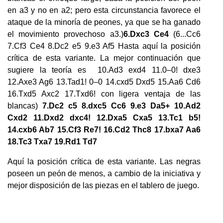
en a3 y no en a2; pero esta circunstancia favorece el
ataque de la minoría de peones, ya que se ha ganado
el movimiento provechoso a3.)
6.Dxc3 Ce4
(6...Cc6
7.Cf3 Ce4 8.Dc2 e5 9.e3 Af5 Hasta aquí la posición
crítica de esta variante. La mejor continuación que
sugiere la teoría es 10.Ad3 exd4 11.0–0! dxe3
12.Axe3 Ag6 13.Tad1! 0–0 14.cxd5 Dxd5 15.Aa6 Cd6
16.Txd5 Axc2 17.Txd6! con ligera ventaja de las
blancas)
7.Dc2 c5 8.dxc5 Cc6 9.e3 Da5+ 10.Ad2
Cxd2 11.Dxd2 dxc4! 12.Dxa5 Cxa5 13.Tc1 b5!
14.cxb6 Ab7 15.Cf3 Re7! 16.Cd2 Thc8 17.bxa7 Aa6
18.Tc3 Txa7 19.Rd1 Td7
Aquí la posición crítica de esta variante. Las negras
poseen un peón de menos, a cambio de la iniciativa y
mejor disposición de las piezas en el tablero de juego.