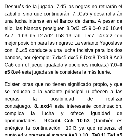
Después de la jugada 7.d5 las negras no retirarán el
caballo, sino que continuarán 7...Ca5 y desarrollarán
una lucha intensa en el flanco de dama. A pesar de
ello, las blancas prosiguen 8.Dd3 c5 9.0–0 a6 10.e4
Ad7 11.b3 b5 12.Ad2 Tb8 13.Tab1 Dc7 14.Ce2 con
mejor posición para las negras.; La variante Yugoslava
con 6...c5 conduce a una lucha incisiva para los dos
bandos, por ejemplo: 7.dxc5 dxc5 8.Dxd8 Txd8 9.Ae3
Ca6 con el juego igualado y opciones mutuas.)
7.0–0
e5 8.e4
esta jugada se le considera la más fuerte.
Existen otras que no tienen significado propio, y que
se reducen a la variante principal u ofrecen a las
negras la posibilidad de realizar
contrajuego.
8...exd4
esta interesante continuación,
complica la lucha y ofrece igualdad de
oportunidades.
9.Cxd4 Cc5 10.h3
(También es
enérgica la continuación 10.f3 ya que refuerza el
punto e4 y prepara el avance Ae3. )
10...Te8 11.Te1 a5