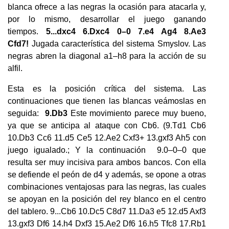
blanca ofrece a las negras la ocasión para atacarla y,
por lo mismo, desarrollar el juego ganando
tiempos.
5...dxc4 6.Dxc4 0–0 7.e4 Ag4 8.Ae3
Cfd7!
Jugada característica del sistema Smyslov. Las
negras abren la diagonal a1–h8 para la acción de su
alfil.
Esta es la posición crítica del sistema. Las
continuaciones que tienen las blancas veámoslas en
seguida:
9.Db3
Este movimiento parece muy bueno,
ya que se anticipa al ataque con Cb6. (9.Td1 Cb6
10.Db3 Cc6 11.d5 Ce5 12.Ae2 Cxf3+ 13.gxf3 Ah5 con
juego igualado.; Y la continuación 9.0–0–0 que
resulta ser muy incisiva para ambos bancos. Con ella
se defiende el peón de d4 y además, se opone a otras
combinaciones ventajosas para las negras, las cuales
se apoyan en la posición del rey blanco en el centro
del tablero. 9...Cb6 10.Dc5 C8d7 11.Da3 e5 12.d5 Axf3
13.gxf3 Df6 14.h4 Dxf3 15.Ae2 Df6 16.h5 Tfc8 17.Rb1