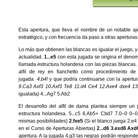
Esta apertura, que lleva el nombre de un notable aje
estratégico, y con frecuencia da paso a otras aperturas
Lo más que obtienen las blancas es igualar el juego, y
actualidad.
1...e5
con esta jugada se origina el den
llamada estructura holandesa con las piezas blancas. 
alfil de rey en fianchetto como procedimiento de
jugada
4.b4!
y que podría continuarse con la apertur
9.Ca3 Axf3 10.Axf3 Te8 11.d4 Ce4 12.Axe4 dxe4 
igualada
)
4...Ag7 5.Ab2
El desarrollo del alfil de dama plantea siempre un p
estructura holandesa. 5...c5 6.Ab5+ Cbd7 7.0–0 0–
mismas posibilidades)
2.fxe5
(Si el blanco juega 2.e4
en el Curso de Aperturas Abiertas)
2...d6 3.exd6 Axd
apertura. A la jugada 4.g3 las negras podrán respond