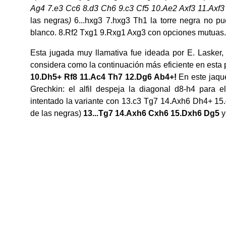
Ag4 7.e3 Cc6 8.d3 Ch6 9.c3 Cf5 10.Ae2 Axf3 11.Ax
las negras
)
6...hxg3 7.hxg3 Th1 la torre negra no p
blanco. 8.Rf2 Txg1 9.Rxg1 Axg3 con opciones mutuas.
Esta jugada muy llamativa fue ideada por E. Lasker, 
considera como la continuación más eficiente en esta 
10.Dh5+ Rf8 11.Ac4 Th7 12.Dg6 Ab4+!
En este jaqu
Grechkin: el alfil despeja la diagonal d8-h4 para
intentado la variante con 13.c3 Tg7 14.Axh6 Dh4+ 1
de las negras)
13...Tg7 14.Axh6 Cxh6 15.Dxh6 Dg5
y