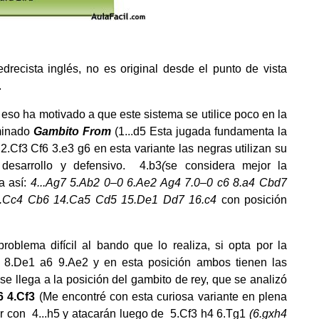
drecista inglés, no es original desde el punto de vista
.
 eso ha motivado a que este sistema se utilice poco en la
ominado
Gambito From
(1...d5 Esta jugada fundamenta la
2.Cf3 Cf6 3.e3 g6 en esta variante las negras utilizan su
 desarrollo y defensivo. 4.b3
(
se considera mejor la
a así:
4...Ag7 5.Ab2 0–0 6.Ae2 Ag4 7.0–0 c6 8.a4 Cbd7
13.Cc4 Cb6 14.Ca5 Cd5 15.De1 Dd7 16.c4
con posición
roblema difícil al bando que lo realiza, si opta por la
0 8.De1 a6 9.Ae2 y en esta posición ambos tienen las
 se llega a la posición del gambito de rey, que se analizó
6 4.Cf3
(Me encontré con esta curiosa variante en plena
er con 4...h5 y atacarán luego de 5.Cf3 h4 6.Tg1
(6.gxh4