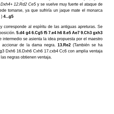
f3 Dxh4+ 12.Rd2 Ce5
y se vuelve muy fuerte el ataque de
uede tomarse, ya que sufriría un jaque mate el monarca
 )
4...g5
y corresponde al espíritu de las antiguas apreturas. Se
posición.
5.d4 g4 6.Cg5 f5 7.e4 h6 8.e5 Ae7 9.Ch3 gxh3
e intermedio se asienta la idea propuesta por el maestro
 el accionar de la dama negra.
13.Re2
(También se ha
5.g3 Dxh6 16.Dxh6 Cxh6 17.cxb4 Cc6 con amplia ventaja
 las negras obtienen ventaja.