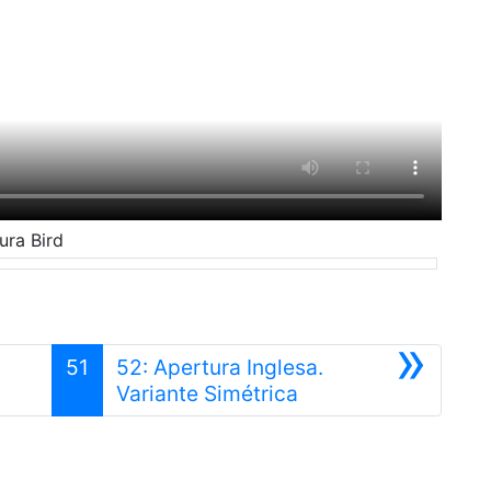
ura Bird
»
51
52: Apertura Inglesa.
r
Siguiente
Variante Simétrica