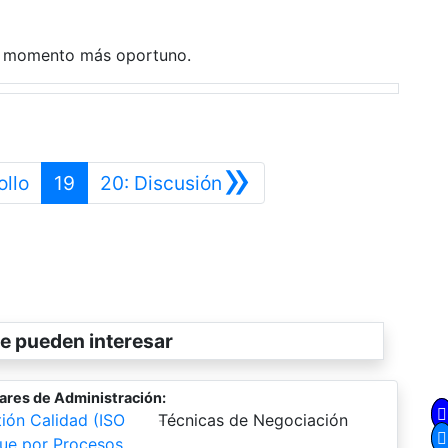
l momento más oportuno.
»
Anterior
Siguiente
ollo
19
20: Discusión
e pueden interesar
ares de Administración:
ión Calidad (ISO
-
Técnicas de Negociación
ue por Procesos,