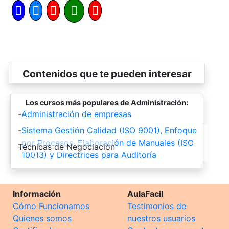
Contenidos que te pueden interesar
Los cursos más populares de Administración:
-
Administración de empresas
-
Sistema Gestión Calidad (ISO 9001), Enfoque
por Procesos, Elaboración de Manuales (ISO
-
Técnicas de Negociación
10013) y Directrices para Auditoría
Información
AulaFacil
Cómo Funcionamos
Testimonios de
Quienes somos
nuestros usuarios