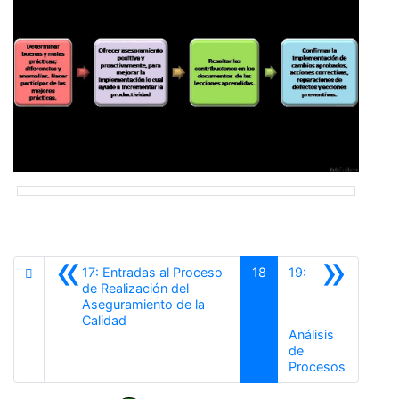
«
»
17: Entradas al Proceso
18
19:
de Realización del
Aseguramiento de la
Anterior
Calidad
Análisis
de
Siguient
Procesos