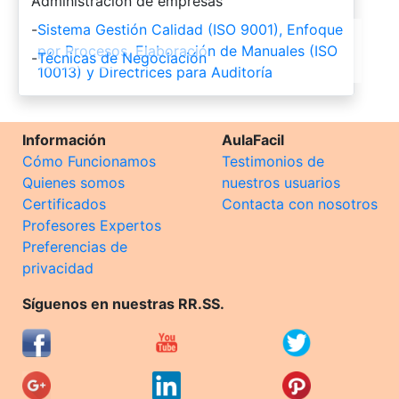
-
Administración de empresas
-
Sistema Gestión Calidad (ISO 9001), Enfoque
por Procesos, Elaboración de Manuales (ISO
-
Técnicas de Negociación
10013) y Directrices para Auditoría
Información
AulaFacil
Cómo Funcionamos
Testimonios de
Quienes somos
nuestros usuarios
Certificados
Contacta con nosotros
Profesores Expertos
Preferencias de
privacidad
Síguenos en nuestras RR.SS.