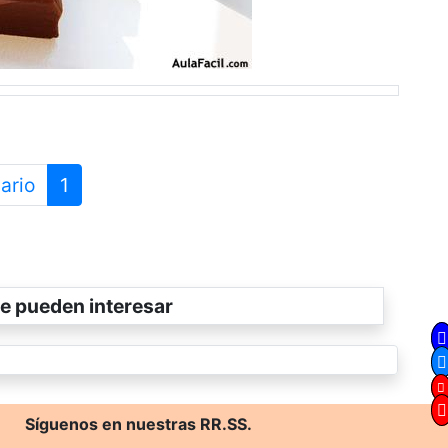
ario
1
e pueden interesar
Síguenos en nuestras RR.SS.