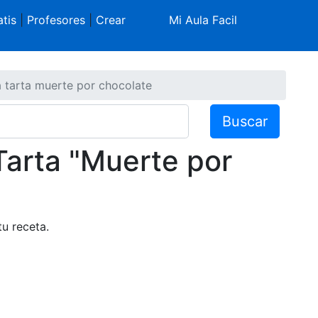
tis
|
Profesores
|
Crear
Mi Aula Facil
 tarta muerte por chocolate
Buscar
Tarta "Muerte por
tu receta.