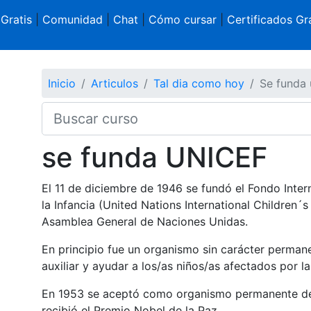
 Gratis
|
Comunidad
|
Chat
|
Cómo cursar
|
Certificados Gra
Inicio
Articulos
Tal dia como hoy
Se funda 
se funda UNICEF
El 11 de diciembre de 1946 se fundó el Fondo Inte
la Infancia (United Nations International Children
Asamblea General de Naciones Unidas.
En principio fue un organismo sin carácter permane
auxiliar y ayudar a los/as niños/as afectados por la 
En 1953 se aceptó como organismo permanente den
recibió el Premio Nobel de la Paz.