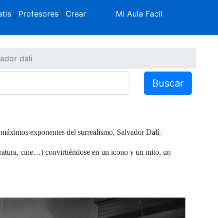
tis
|
Profesores
|
Crear
Mi Aula Facil
ador dali
Buscar
 máximos exponentes del surrealismo, Salvador Dalí.
teratura, cine…) convirtiéndose en un icono y un mito, un