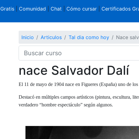
 Gratis
|
Comunidad
|
Chat
|
Cómo cursar
|
Certificados Gra
Inicio
Articulos
Tal dia como hoy
Nace salv
nace Salvador Dalí
El 11 de mayo de 1904 nace en Figueres (España) uno de los
Destacó en múltiples campos artísticos (pintura, escultura, li
verdadero “hombre espectáculo” según algunos.