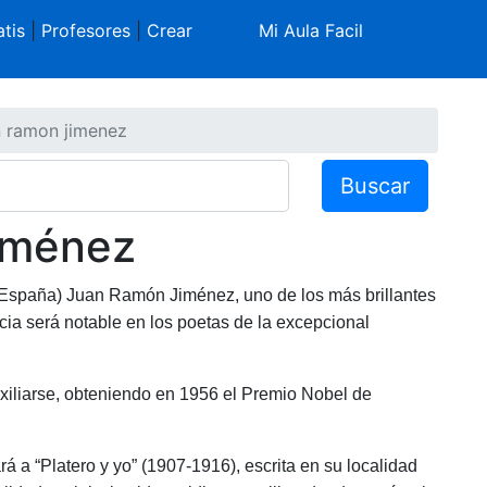
tis
|
Profesores
|
Crear
Mi Aula Facil
n ramon jimenez
Buscar
iménez
España) Juan Ramón Jiménez, uno de los más brillantes
cia será notable en los poetas de la excepcional
exiliarse, obteniendo en 1956 el Premio Nobel de
 a “Platero y yo” (1907-1916), escrita en su localidad