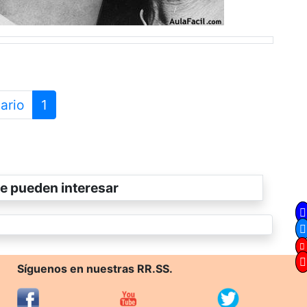
ario
1
e pueden interesar
Síguenos en nuestras RR.SS.