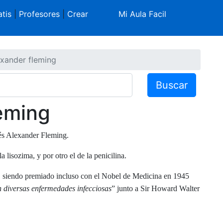
tis
|
Profesores
|
Crear
Mi Aula Facil
xander fleming
Buscar
eming
és Alexander Fleming.
 lisozima, y por otro el de la penicilina.
ad, siendo premiado incluso con el Nobel de Medicina en 1945
en diversas enfermedades infecciosas
” junto a Sir Howard Walter