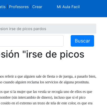
tis
|
Profesores
|
Crear
Mi Aula Facil
esion irse de picos pardos
Buscar
esión "irse de picos
 referir a que alguien sale de fiesta o de juerga, a pasarlo bien,
o cuando alguien reclama los servicios de alguna prostituta.
s que si la mujer que las vestía se recogía uno de ellos es que
hombre (sin intercambio de dinero), incluso que si el pico
 cosido en el extremo un trozo de tela de este color, es que era