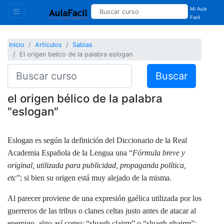
Mi Aula
Facil
Inicio
Articulos
Sabias
El origen belico de la palabra eslogan
Buscar
el origen bélico de la palabra
"eslogan"
Eslogan es según la definición del Diccionario de la Real
Academia Española de la Lengua una “
Fórmula breve y
original, utilizada para publicidad, propaganda política,
etc
”; si bien su origen está muy alejado de la misma.
Al parecer proviene de una expresión gaélica utilizada por los
guerreros de las tribus o clanes celtas justo antes de atacar al
enemigo, algo así como: “sluagh clairm” o “sluagh ghairm”;