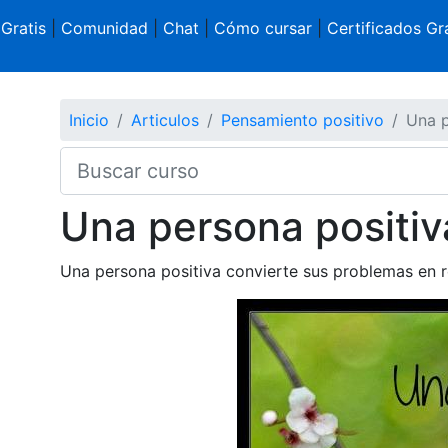
 Gratis
|
Comunidad
|
Chat
|
Cómo cursar
|
Certificados Gra
Inicio
Articulos
Pensamiento positivo
Una p
Una persona positiv
Una persona positiva convierte sus problemas en r