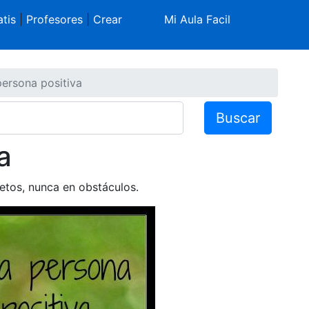
tis
|
Profesores
|
Crear
Mi Aula Facil
ersona positiva
Buscar
a
etos, nunca en obstáculos.