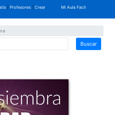
tis
|
Profesores
|
Crear
Mi Aula Facil
bra
Buscar