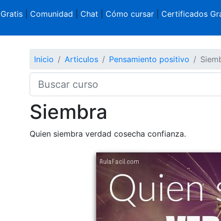
 Gratis
|
Comunidad
|
Chat
|
Cómo cursar
|
Certificados Gra
Inicio
Articulos
Pensamiento positivo
Siem
Siembra
Quien siembra verdad cosecha confianza.