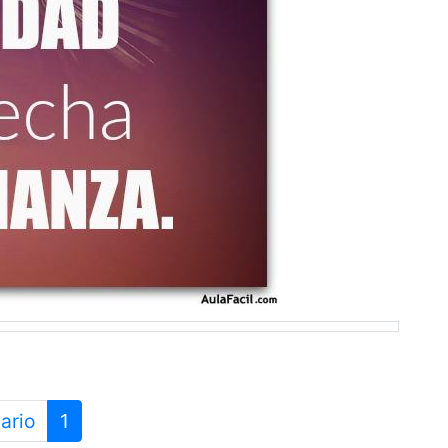
ario
1