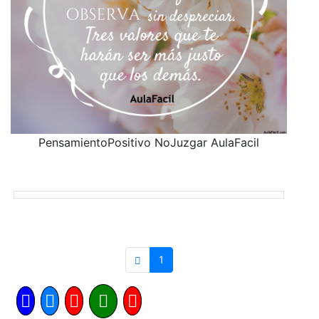
PensamientoPositivo NoJuzgar AulaFacil
1