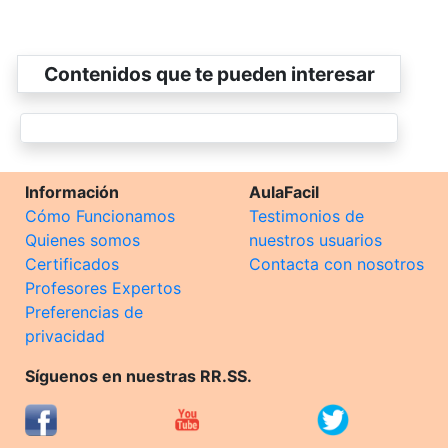
Contenidos que te pueden interesar
Información
AulaFacil
Cómo Funcionamos
Testimonios de
Quienes somos
nuestros usuarios
Certificados
Contacta con nosotros
Profesores Expertos
Preferencias de
privacidad
Síguenos en nuestras RR.SS.