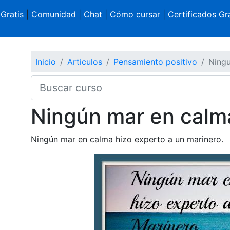
 Gratis
|
Comunidad
|
Chat
|
Cómo cursar
|
Certificados Gra
Inicio
Articulos
Pensamiento positivo
Ningu
Ningún mar en calm
Ningún mar en calma hizo experto a un marinero.