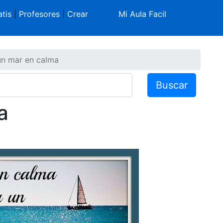
tis
|
Profesores
|
Crear
Mi Aula Facil
n mar en calma
Buscar
a