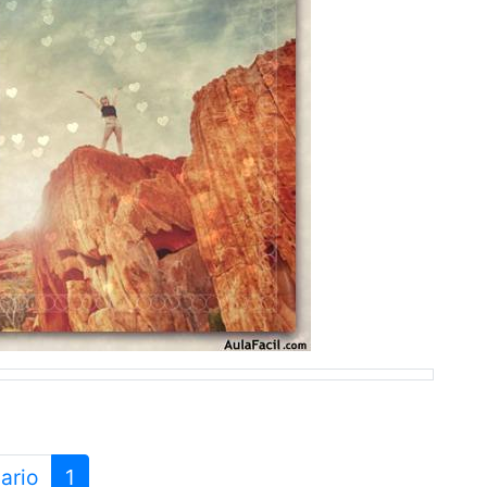
ario
1