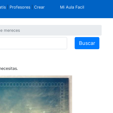
tis
|
Profesores
|
Crear
Mi Aula Facil
ue mereces
Buscar
necesitas.