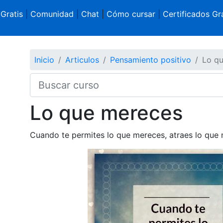
 Gratis
|
Comunidad
|
Chat
|
Cómo cursar
|
Certificados Gra
Inicio
Articulos
Pensamiento positivo
Lo q
Lo que mereces
Cuando te permites lo que mereces, atraes lo que 