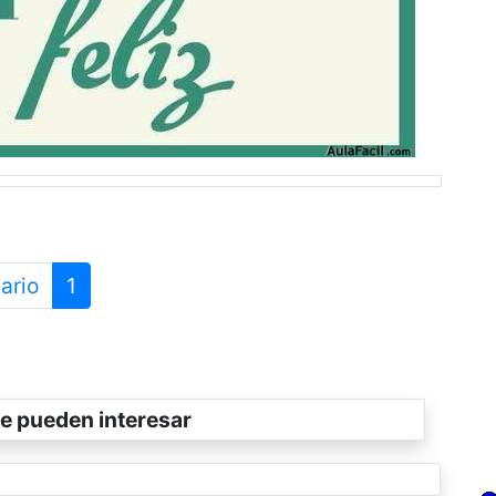
ario
1
e pueden interesar