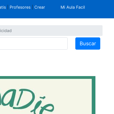
tis
|
Profesores
|
Crear
Mi Aula Facil
licidad
Buscar