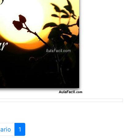
ario
1