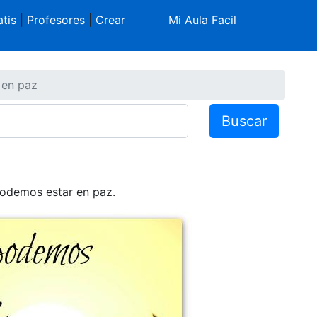
tis
|
Profesores
|
Crear
Mi Aula Facil
 en paz
Buscar
podemos estar en paz.