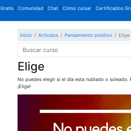
 Gratis
|
Comunidad
|
Chat
|
Cómo cursar
|
Certificados Gra
Inicio
Articulos
Pensamiento positivo
Elige
Elige
No puedes elegir si el día esta nublado o soleado. Pe
¡Elige!