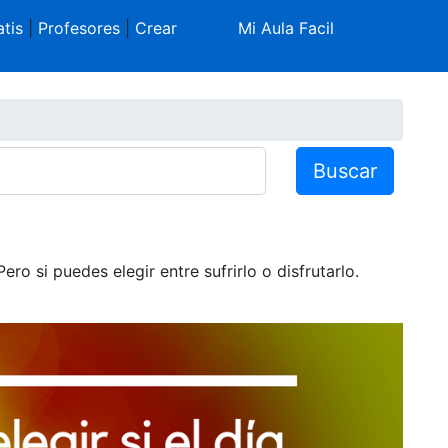
tis
|
Profesores
|
Crear
Mi Aula Facil
Buscar
ro si puedes elegir entre sufrirlo o disfrutarlo.