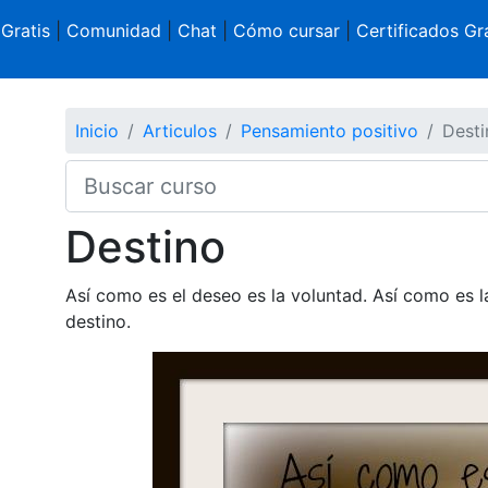
 Gratis
|
Comunidad
|
Chat
|
Cómo cursar
|
Certificados Gra
Inicio
Articulos
Pensamiento positivo
Desti
Destino
Así como es el deseo es la voluntad. Así como es la
destino.