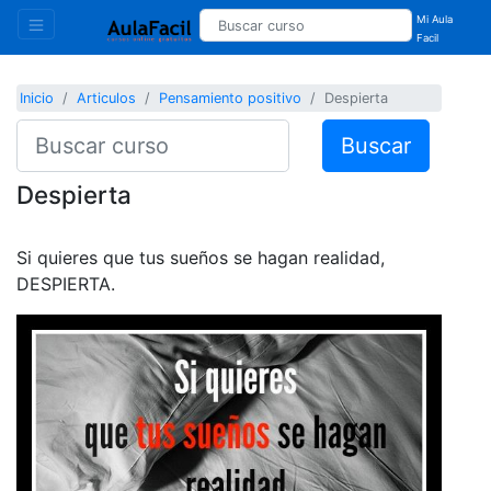
Mi Aula
Facil
Inicio
Articulos
Pensamiento positivo
Despierta
Buscar
Despierta
Si quieres que tus sueños se hagan realidad,
DESPIERTA.