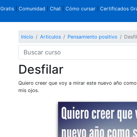
 Gratis
|
Comunidad
|
Chat
|
Cómo cursar
|
Certificados Gra
Inicio
Articulos
Pensamiento positivo
Desfi
Desfilar
Quiero creer que voy a mirar este nuevo año como 
mis ojos.