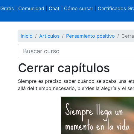
 Gratis
|
Comunidad
|
Chat
|
Cómo cursar
|
Certificados Gra
Inicio
Articulos
Pensamiento positivo
Cerra
Cerrar capítulos
Siempre es preciso saber cuándo se acaba una etap
allá del tiempo necesario, pierdes la alegría y el se