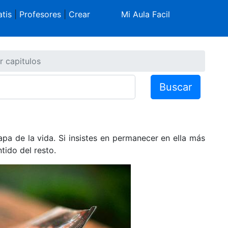
tis
|
Profesores
|
Crear
Mi Aula Facil
r capitulos
Buscar
a de la vida. Si insistes en permanecer en ella más
ntido del resto.