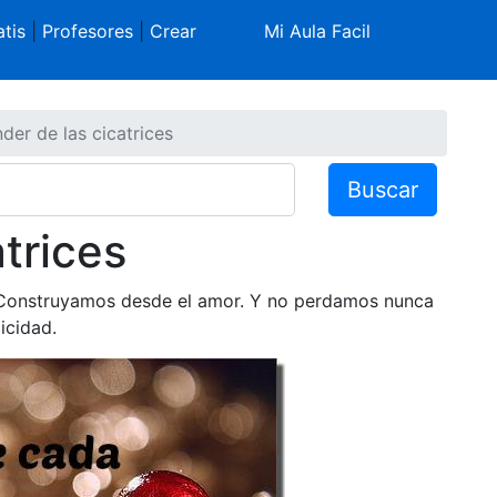
tis
|
Profesores
|
Crear
Mi Aula Facil
der de las cicatrices
Buscar
trices
. Construyamos desde el amor. Y no perdamos nunca
icidad.