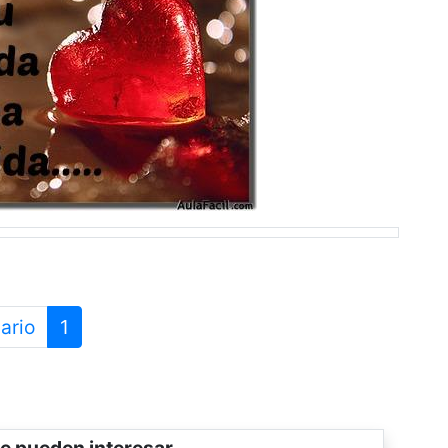
ario
1
e pueden interesar