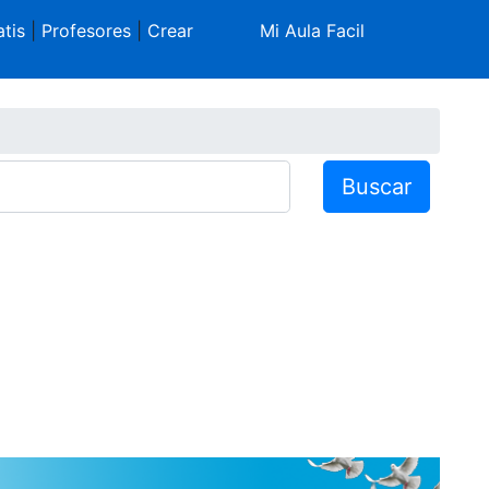
tis
|
Profesores
|
Crear
Mi Aula Facil
Buscar