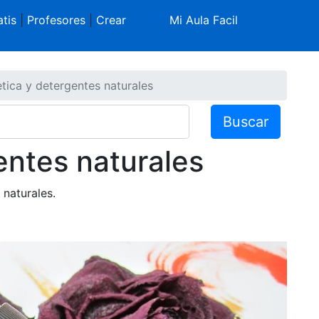
tis
|
Profesores
|
Crear
Mi Aula Facil
ica y detergentes naturales
Buscar
ntes naturales
 naturales.