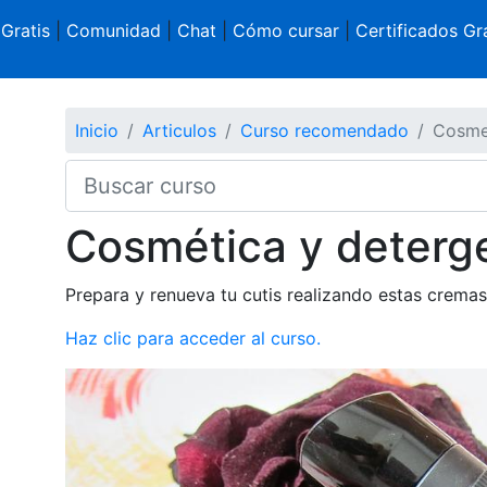
 Gratis
|
Comunidad
|
Chat
|
Cómo cursar
|
Certificados Gra
Inicio
Articulos
Curso recomendado
Cosmet
Cosmética y deterge
Prepara y renueva tu cutis realizando estas cremas
Haz clic para acceder al curso.