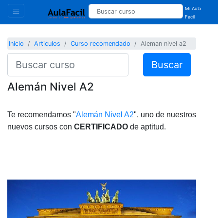
Mi Aula
Facil
Inicio
Articulos
Curso recomendado
Aleman nivel a2
Buscar
Alemán Nivel A2
Te recomendamos "
Alemán Nivel A2
", uno de nuestros
nuevos cursos con
CERTIFICADO
de aptitud.